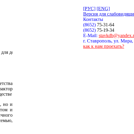
[РУС]
[ENG]
Версия для слабовидящ
Контакты
(8652)
75-31-64
(8652)
75-19-34
E-Mail:
stavkdb@yandex.
г. Ставрополь, ул. Мира,
как к нам проехать?
 достойного воспитания ребенка — безусловный приоритет гос
етства
актор
ществе
, но и
ртом и
ичного
семью,