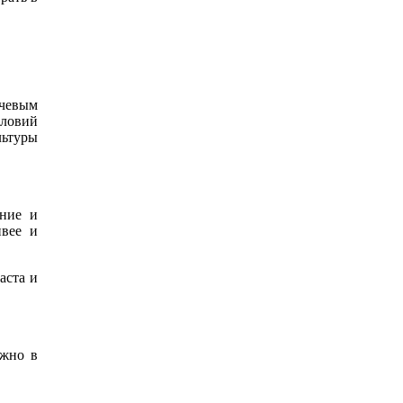
чевым
словий
льтуры
ание и
ивее и
аста и
ужно в