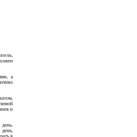
ители,
должен
ями, а
язчиво
катом,
 зимой
ания и
 день.
 день,
рать в