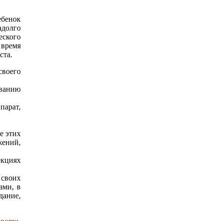
ебенок
долго
еского
время
ста.
своего
ованию
парат,
е этих
жений,
екциях
 своих
ами, в
ание,