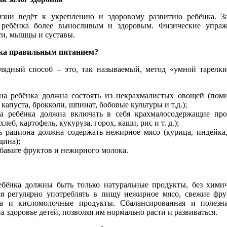
зни ведёт к укреплению и здоровому развитию ребёнка. З
 ребёнка более выносливым и здоровым. Физические упра
ти, мышцы и суставы.
нка правильным питанием?
лядный способ – это, так называемый, метод «умной тарелк
на ребёнка должна состоять из некрахмалистых овощей (пом
 капуста, брокколи, шпинат, бобовые культуры и т.д.);
на ребёнка должна включать в себя крахмалосодержащие пр
леб, картофель, кукуруза, горох, каши, рис и т. д.);
ь рациона должна содержать нежирное мясо (курица, индейка
дина);
бавьте фруктов и нежирного молока.
ебёнка должны быть только натуральные продукты, без хими
ся регулярно употреблять в пищу нежирное мясо, свежие фр
а и кисломолочные продукты. Сбалансированная и полезна
 здоровье детей, позволяя им нормально расти и развиваться.