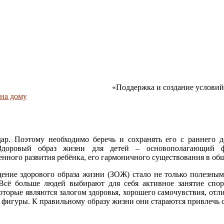
«Поддержка и создание условий для
на дому
р. Поэтому необходимо беречь и сохранять его с раннего д
Здоровый образ жизни для детей – основополагающий ф
енного развития ребёнка, его гармоничного существования в об
дение здорового образа жизни (ЗОЖ) стало не только полезным
Всё больше людей выбирают для себя активное занятие спо
оторые являются залогом здоровья, хорошего самочувствия, отл
 фигуры. К правильному образу жизни они стараются привлечь 