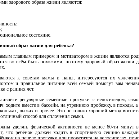
ми здорового образа жизни являются:
ивность;
;
моциональное состояние.
ивный образ жизни для ребёнка?
самым главным примером и мотиватором в жизни являются род
ятся во всём быть похожими, поэтому здоровый образ жизни 
их.
ваются к советам мамы и папы, интересуются их увлечени
портом и правильное питание всей семьей помогут вам ненав
ка с ранних лет.
аивайте регулярные семейные прогулки с велосипедом, само
яч, ходите вместе в бассейн, на утреннюю пробежку, в походы, а
, коньках, лыжах и прочее. Это не только хороший метод воспит
и отличный способ для сплочения семьи.
жны уделять физической активности не менее 60-ти минут в
ит, что ребёнок должен ходить в спортивную секцию каждый
бёнком на пешую прогулку или прокатится на велосипедах, поиг