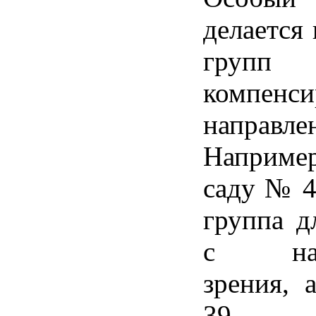
делается
групп
компенс
направле
Например
саду № 4
группа д
с нар
зрения, 
39 —