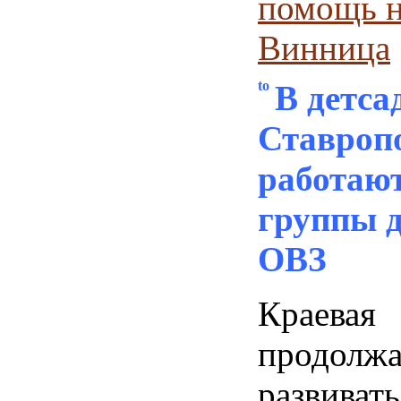
помощь н
Винница
В детса
Ставроп
работают
группы д
ОВЗ
Краева
продолжа
развиват