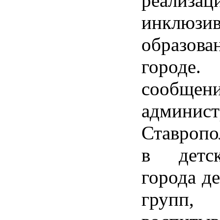
реализа
инклюзив
образ
горо
сообщен
админист
Ставропо
в детс
города д
груп