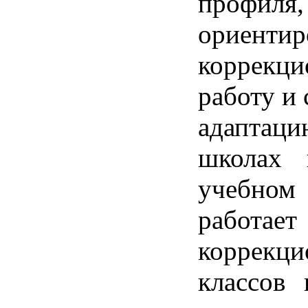
профиля,
ориентир
коррекц
работу и
адапт
школах 
учебн
рабо
коррекц
классов 