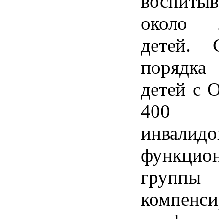
воспитыв
около 
детей. 
порядка 
детей с 
400 
инвалидо
функцио
группы
компенс