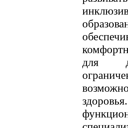
инклюзив
образова
обеспечи
комфортн
для 
огранич
возможн
здоровья
функцио
специали