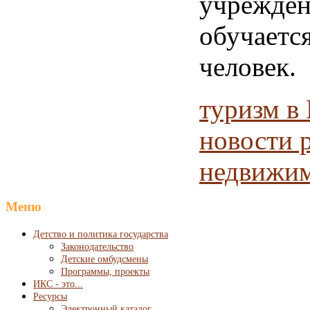
учрежд
обуча
человек.
туризм в
новости 
недвижи
Меню
Детство и политика государства
Законодательство
Детские омбудсмены
Программы, проекты
ИКС - это...
Ресурсы
Электронный каталог