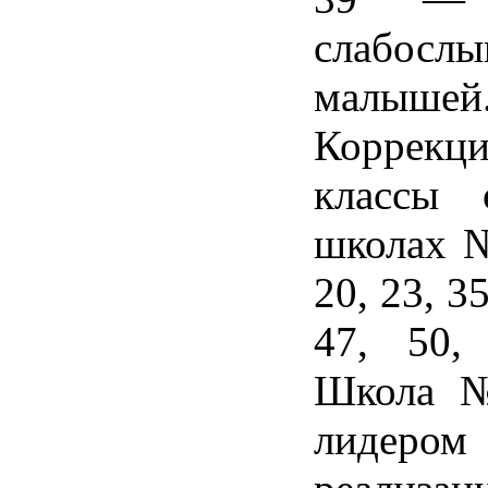
слабосл
малышей
Коррекц
классы 
школах №
20, 23, 35
47, 50,
Школа №
лиде