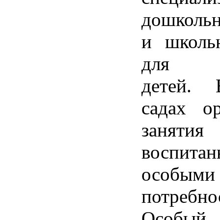
дошколь
и школь
для о
детей. 
садах ор
заня
воспит
особыми
потребно
Особы