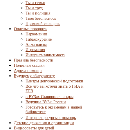
Ты и семья
Ты и труд
Ты и полиция
Твоя безопаснось
Правовой словарик
Опасные повороты
Наркомания
Табакокурение
Алкоголизм
Игромания
Интернет-зависимость
Правила безопасности
Полезные ссылки
Адреса помощи
Будущему абитуриенту
Центры довузовской подготовки
Всё что вы хотели знать о ГИА и
ЕГЭ
о ВУЗах Ставрополя и края
Ведущие ВУЗы России
Готовьтесь к экзаменам в нашей
библиотеке
Интернет-ресурсы в помощь
Детские движения и организации
Видеосоветы для детей