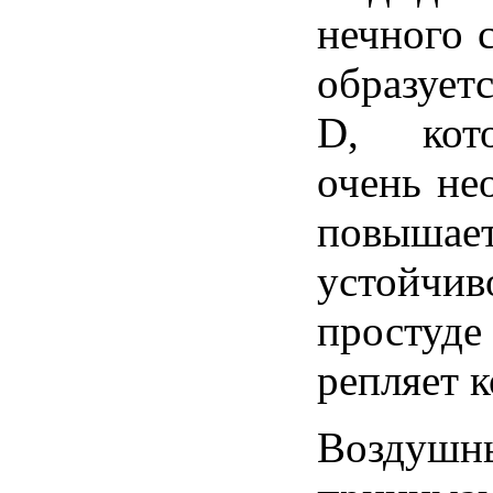
нечного 
образует
D, кот
очень не
повышае
устойч
просту
репляет к
Воздуш