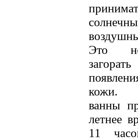
принимат
солн
воздушн
Это н
заго
появле
кожи. С
ванны п
летнее в
11 часо