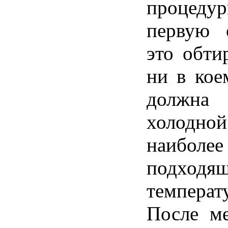
проце
первую 
это обти
ни в кое
долж
холо
наиболее
подходя
температ
После ме