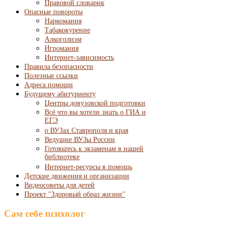
Правовой словарик
Опасные повороты
Наркомания
Табакокурение
Алкоголизм
Игромания
Интернет-зависимость
Правила безопасности
Полезные ссылки
Адреса помощи
Будущему абитуриенту
Центры довузовской подготовки
Всё что вы хотели знать о ГИА и
ЕГЭ
о ВУЗах Ставрополя и края
Ведущие ВУЗы России
Готовьтесь к экзаменам в нашей
библиотеке
Интернет-ресурсы в помощь
Детские движения и организации
Видеосоветы для детей
Проект "Здоровый образ жизни"
Сам себе психолог