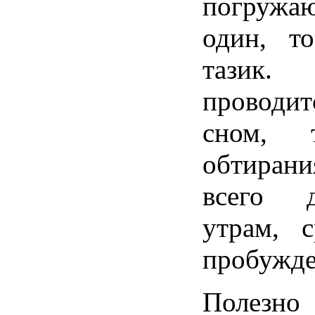
погружа
один, т
тазик. 
проводи
сном, 
обтира
всего 
утрам, с
пробужде
Полез