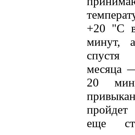
приним
температ
+20 "С в
минут, 
спустя
месяца —
20 мин
привыка
пройдет
еще ст