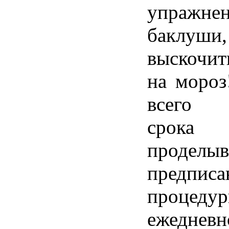
упражн
баклуши
выскочи
на мороз
всего у
срок
проделыв
предписа
процеду
ежеднев