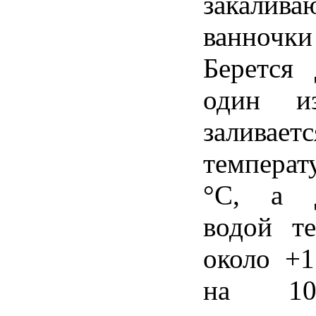
закалива
ванночк
Берется 
один и
заливае
темпера
°С, а 
водой те
около +1
на 10