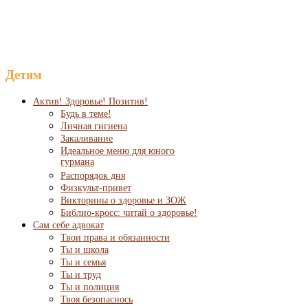
Детям
Актив! Здоровье! Позитив!
Будь в теме!
Личная гигиена
Закаливание
Идеальное меню для юного
гурмана
Распорядок дня
Физкульт-привет
Викторины о здоровье и ЗОЖ
Библио-кросс: читай о здоровье!
Сам себе адвокат
Твои права и обязанности
Ты и школа
Ты и семья
Ты и труд
Ты и полиция
Твоя безопаснось