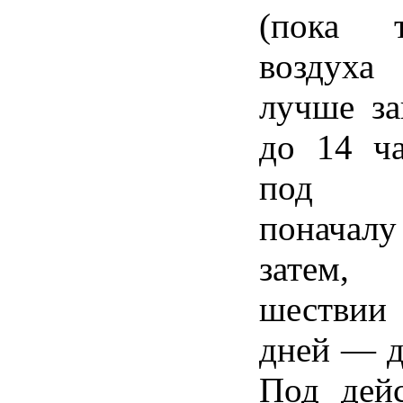
(пока т
воздуха 
лучше за
до 14 ча
под 
поначалу
затем,
шествии 
дней — д
Под дейс