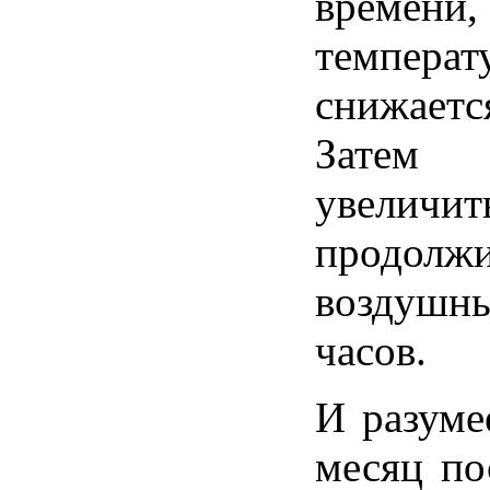
времени,
температ
снижаетс
Зате
увеличит
продолжи
воздуш­н
часов.
И разуме
месяц по