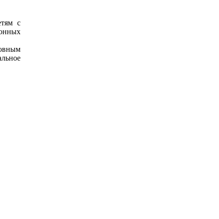
етям с
ионных
овным
альное