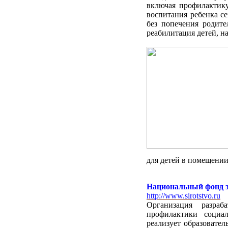
включая профилактику
воспитания ребенка се
без попечения родите
реабилитация детей, н
для детей в помещени
Национальный фонд з
http://www.sirotstvo.ru
Организация разра
профилактики социал
реализует образовате