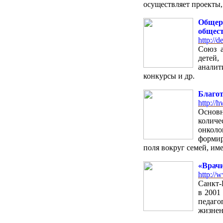
осуществляет проекты,
Общер
общест
http://de
Союз а
детей,
аналит
конкурсы и др.
Благо
http://h
Основн
колич
онкол
формир
поля вокруг семей, и
«Врачи
http://
Санкт-
в 2001
педаго
жизнен