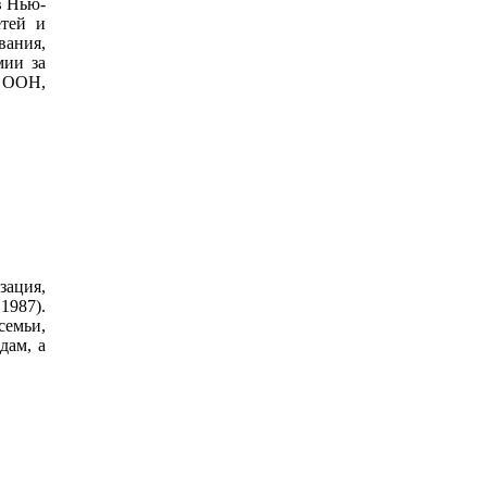
в Нью-
етей и
вания,
мии за
ы ООН,
зация,
1987).
семьи,
дам, а