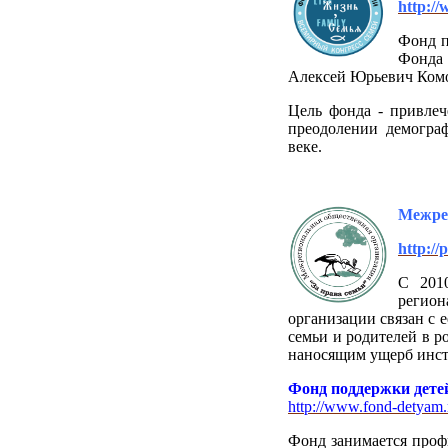
http:/
Фонд п
Фонда
Алексей Юрьевич Ком
Цель фонда - привле
преодолении демогра
веке.
Межрег
http://
С 201
регио
организации связан с 
семьи и родителей в р
наносящим ущерб инст
Фонд поддержки дете
http://www.fond-detyam.
Фонд занимается проф