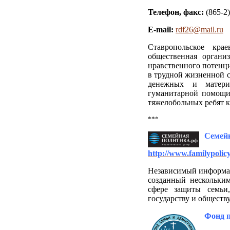
Телефон, факс:
(865-2)
E-mail:
rdf26@mail.ru
Ставропольское кр
общественная органи
нравственного потенци
в трудной жизненной 
денежных и матери
гуманитарной помощи
тяжелобольных ребят к
***
Семей
http://www.familypolicy
Независимый информац
созданный нескольки
сфере защиты семьи,
государству и обществ
Фонд п