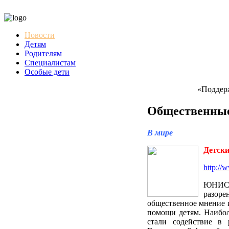
Новости
Детям
Родителям
Специалистам
Особые дети
«Поддержка 
Общественные
В мире
Детск
http://
ЮНИС
разор
общественное мнение и
помощи детям. Наиб
стали содействие в